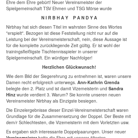
Ehre dem Ehre gebürt! Neuer Vereinsmeister der
Spielgemeinschaft TSV Ehmen und TSG Mörse wurde
N I R B H A Y P A N D Y A
Nirbhay hat sich diesen Titel im wahrsten Sinne des Wortes
"erspielt". Bezogen ist diese Feststellung nicht nur auf die
Leistung bei der Vereinsmeisterschaft, nein, diese Aussage ist
für die komplette zurückliegende Zeit gültig. Er ist wohl der
trainingsfleißigste Tischtennisspieler in unserer
Spielgemeinschaft. Ein würdiger Nachfolger!
Herzlichen Glückwunsch!
Wie dem Bild der Siegerehrung zu entnehmen ist, waren unsere
Damen recht erfolgreich unterwegs.
Ann-Kathrin Grenda
belegte den 2. Platz und ist damit Vizemeisterin und
Sandra
Hinz
wurde verdient 3. Warum? Sie konnte unseren neuen
Vereinsmeister Nirbhay als Einzigste besiegen.
Die Einzelergebnisse dieser Einzel-Vereinsmeisterschaft waren
Grundlage für die Zusammensetzung der Doppel. Der Beste mit
dem/r Schlechtesten, die Vizemeisterin mit dem Vorletzten usw.
Es ergaben sich interessante Doppelpaarungen. Unser neuer
Vereinsmeister
hatte die Ehre mit unserer ältesten