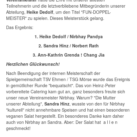
Teilnehmerin und die letztverbliebene Mitbegründerin unserer
Abteilung,
Heike Dedolf
, um den Titel "FUN-DOPPEL-
MEISTER" zu spielen. Dieses Meisterstück gelang.
Das Ergebnis:
1. Heike Dedolf / Nirbhay Pandya
2. Sandra Hinz / Norbert Rath
3. Ann-Kathrin Grenda ! Chang Jia
Herzlichen Glückwunsch!
Nach Beendigung der internen Meisterschaft der
Spielgemeinschaft TSV Ehmen / TSG Mörse wurde das Ereignis
in gemütlicher Runde "bequatscht". Das von Heinz-Peter
vorbereitete Catering kam gut an, ganz besonders freute sich
unser neue Vereinsmeister Nirbhay. Warum? "Die Mutter
unserer Abteilung",
Sandra Hinz
, wusste von den für Nirbhay
"kulturell" nicht annehmbare Speisen und hat einen besonderen
veganen Salat hergestellt. Ein besonderes Danke kam daher
auch von Nirbhay an Sandra. Aber: Der Salat hat a l l e n
geschmeckt!